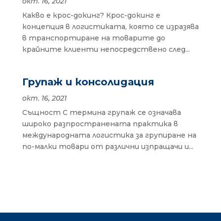
окт. 16, 2021
Какво е крос-докинг? Крос-докинг е
концепция в логистиката, която се изразява
в транспортиране на товарите до
крайните клиенти непосредствено след...
Групаж и консолидация
окт. 16, 2021
Същност С термина групаж се означава
широко разпространената практика в
международната логистика за групиране на
по-малки товари от различни изпращачи и...