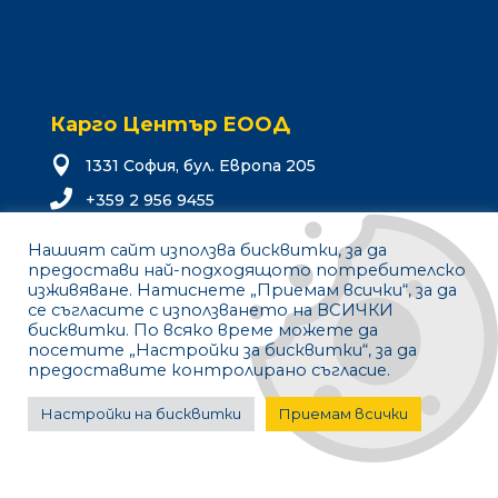
Карго Център ЕООД

1331 София, бул. Европа 205

+359 2 956 9455

o
eciff
grac@
tneco
gb.re
Нашият сайт използва бисквитки, за да
предостави най-подходящото потребителско
изживяване. Натиснете „Приемам всички“, за да
Услуги
се съгласите с използването на ВСИЧКИ
бисквитки. По всяко време можете да
Транспорт в България
посетите „Настройки за бисквитки“, за да
предоставите контролирано съгласие.
Международен транспорт
Складиране и логистика
Настройки на бисквитки
Приемам всички
За нас
Компанията