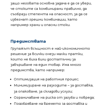
защо неговата основна задача е да се увери,
че стоките са комбинирани правилно, да
съобрази степента на опасност, за да се
избегнат грешни комбинации, като
например храни и опасни стоки.
Предимствата
Групажът всъщност е най-икономичното
решение за всички онези малки пратки,
които не биха били достатъчни за
завършване на един товар. Има много
предимства, като например:
Оптимизация на работния процес;
Минимизиране на разходите – за доставка,
за опаковане, за складови услуги;
Ограничаване на риска от загуба и повреда;
Подобряване на времето за доставка и