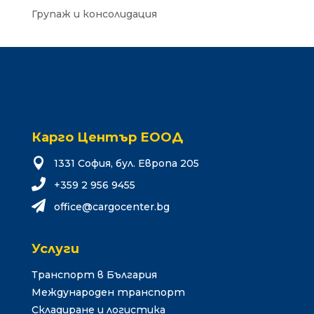
Групаж и консолидация
Карго Център ЕООД

1331 София, бул. Европа 205

+359 2 956 9455

o
eciff
grac@
tneco
gb.re
Услуги
Транспорт в България
Международен транспорт
Складиране и логистика