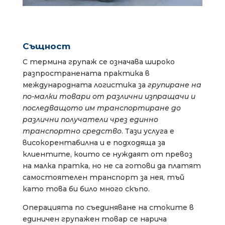
Същност
С термина групаж се означава широко
разпространената практика в
международната логистика за
групиране на
по-малки товари от различни изпращачи и
последващото им транспортиране до
различни получатели чрез единно
транспортно средство
. Тази услуга е
високорентабилна и е подходяща за
клиентите, които се нуждаят от превоз
на малка пратка, но не са готови да платят
самостоятелен транспорт за нея, тъй
като това би било много скъпо.
Операцията по съединяване на стоките в
единичен групажен товар се нарича