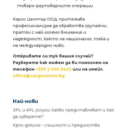
товаро-разтоварните операции
Карго Център ООД притежава
професионализма да обработва групажни
пратки с най-голямо внимание и
надеждност, както на национално, така и
на международно ниво.
Откривате ли тук вашия случай?
Разберете как можем да ви помогнем на
телефон
+359 2 956 9455
или на имейл
o
eciff
grac@
tneco
gb.re
Най-нови
3PL и 4PL услуги: какво представляват и как
да изберете?
Крос-докинг – същност и предимства