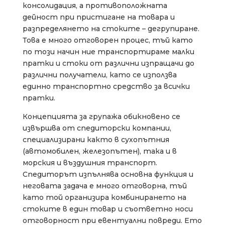
консолидация, а противоположната
дейност при пристигане на товара и
разпределянето на стоките – дегрупиране.
Това е много отговорен процес, тъй като
по този начин ние транспортираме малки
пратки и стоки от различни изпращачи до
различни получатели, като се използва
единно транспортно средство за всички
пратки.
Концепцията за групажа обикновено се
извършва от спедиторски компании,
специализирани както в сухопътния
(автомобилен, железопътен), така и в
морския и въздушния транспорт.
Спедиторът изпълнява основна функция и
неговата задача е много отговорна, тъй
като той организира комбинирането на
стоките в един товар и съответно носи
отговорност при евентуални повреди. Ето