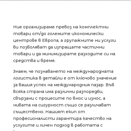
Ние организираме превоз на комплектни
товари от/до големите икономически
центрове в Европа, a групажните ни услуги
ви позволяват да изпращате частични
товари и да минимизирате разходите си на
средства и време.
Знаем, че познаването на международната
логистика в детайли е от ключово значение
за вашия успех на международния пазар. Във
всяка страна има различни разпоредби,
свързани с процесите по внос и износ, а
нивата на сигурност също се различават
съществено. Нашият екип от
професионалисти гарантира качество на
услугите и личен подход в работата с