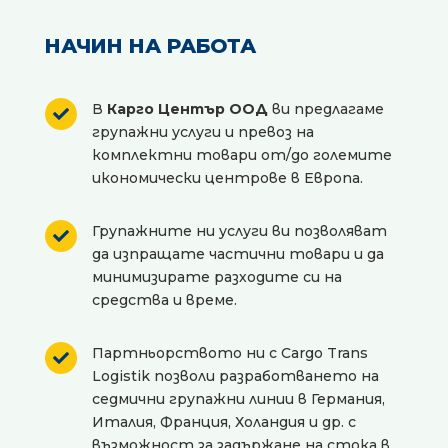
НАЧИН НА РАБОТА
В
Карго Център ООД
ви предлагаме

групажни услуги и превоз на
комплектни товари от/до големите
икономически центрове в Европа.
Групажните ни услуги ви позволяват

да изпращате частични товари и да
минимизирате разходите си на
средства и време.
Партньорството ни с Cargo Trans

Logistik позволи разработването на
седмични групажни линии в Германия,
Италия, Франция, Холандия и др. с
възможност за задържане на стока в