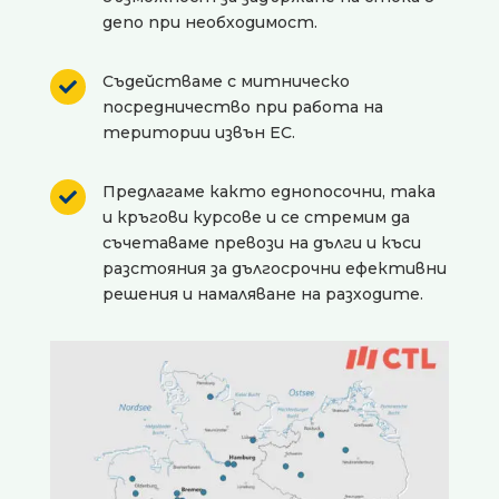
депо при необходимост.
Съдействаме с митническо

посредничество при работа на
територии извън ЕС.
Предлагаме както еднопосочни, така

и кръгови курсове и се стремим да
съчетаваме превози на дълги и къси
разстояния за дългосрочни ефективни
решения и намаляване на разходите.