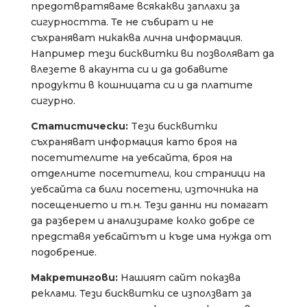
предотвратяваме всякакви заплахи за
сигурността. Те не събират и не
съхраняват никаква лична информация.
Например тези бисквитки ви позволяват да
влезете в акаунта си и да добавите
продукти в кошницата си и да платите
сигурно.
Статистически:
Tези бисквитки
съхраняват информация като броя на
посетителите на уебсайта, броя на
отделните посетители, кои страници на
уебсайта са били посетени, източника на
посещението и т.н. Тези данни ни помагат
да разберем и анализираме колко добре се
представя уебсайтът и къде има нужда от
подобрение.
Макретингови:
Нашият сайт показва
реклами. Тези бисквитки се използват за