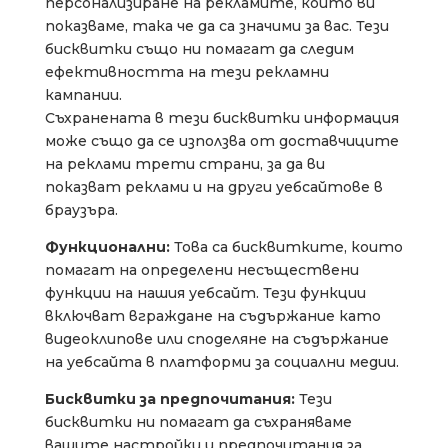
персонализиране на рекламите, които ви
показваме, така че да са значими за вас. Тези
бисквитки също ни помагат да следим
ефективността на тези рекламни
кампании.
Съхранената в тези бисквитки информация
може също да се използва от доставчиците
на реклами трети страни, за да ви
показват реклами и на други уебсайтове в
браузъра.
Функционални:
Това са бисквитките, които
помагат на определени несъществени
функции на нашия уебсайт. Тези функции
включват вграждане на съдържание като
видеоклипове или споделяне на съдържание
на уебсайта в платформи за социални медии.
Бисквитки за предпочитания:
Тези
бисквитки ни помагат да съхраняваме
вашите настройки и предпочитания за