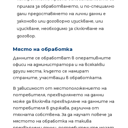
прилага за обработването, и по-специално
дали предоставянето на лични данни е
законово или договорно изискване, или
изискване, необходимо за сключване на
договор.
Място на обработка
Данните се обработват в оперативните
офиси на администратора и на всякакви
други места, където се намират
страните, участващи в обработката.
В зависимост от местоположението на
потребителя, прехвърлянето на данни
може да включва прехвърляне на данните на
потребителя в държава, различна от
тяхната собствена. За да научат повече за
мястото на обработка на такива
прехвърлени данни, потребителите могат