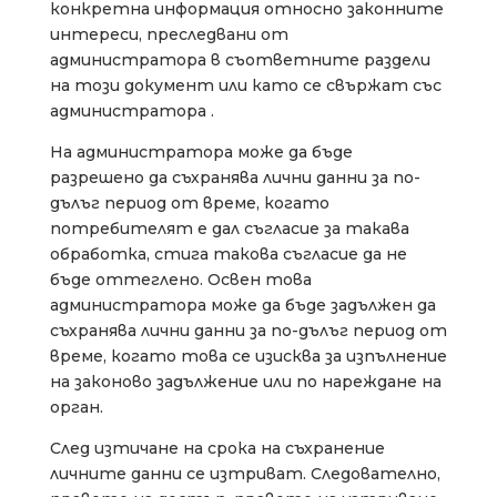
конкретна информация относно законните
интереси, преследвани от
администратора в съответните раздели
на този документ или като се свържат със
администратора .
На администратора може да бъде
разрешено да съхранява лични данни за по-
дълъг период от време, когато
потребителят е дал съгласие за такава
обработка, стига такова съгласие да не
бъде оттеглено. Освен това
администратора може да бъде задължен да
съхранява лични данни за по-дълъг период от
време, когато това се изисква за изпълнение
на законово задължение или по нареждане на
орган.
След изтичане на срока на съхранение
личните данни се изтриват. Следователно,