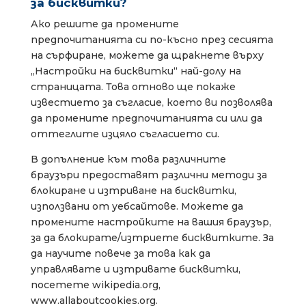
за бисквитки?
Ако решите да промените
предпочитанията си по-късно през сесията
на сърфиране, можете да щракнете върху
„Настройки на бисквитки“ най-долу на
страницата. Това отново ще покаже
известието за съгласие, което ви позволява
да промените предпочитанията си или да
оттеглите изцяло съгласието си.
В допълнение към това различните
браузъри предоставят различни методи за
блокиране и изтриване на бисквитки,
използвани от уебсайтове. Можете да
промените настройките на вашия браузър,
за да блокирате/изтриете бисквитките. За
да научите повече за това как да
управлявате и изтривате бисквитки,
посетете wikipedia.org,
www.allaboutcookies.org.