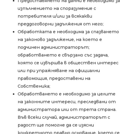
Предоставянето на данни е необходимо за
изпълнението на споразумение с
потребителя и/или за всякакви
преддоговорни задължения от него;
Обработката е необходима за спазването
на законово задължение, на което е
подчинен администраторът;
обработването е свързано със задача,
която се извършва в обществен интерес
или при упражняване на официални
правомощия, предоставени на
Собственика;
Обработването е необходимо за целите
на законните интереси, преследвани от
администратора или от трета страна.
Във всеки случай, администраторът с
радост ще помогне да се изясни
конкретното правно основание, което се