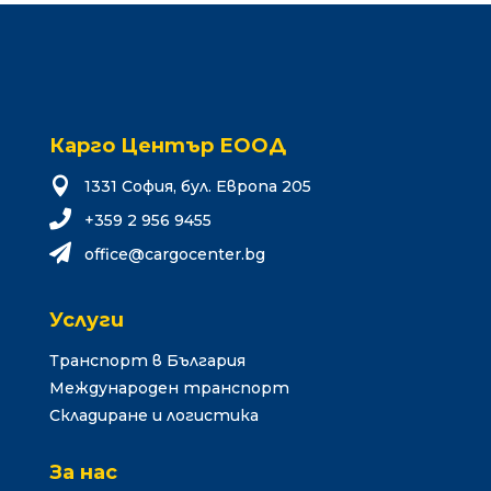
Карго Център ЕООД

1331 София, бул. Европа 205

+359 2 956 9455

o
eciff
grac@
tneco
gb.re
Услуги
Транспорт в България
Международен транспорт
Складиране и логистика
За нас