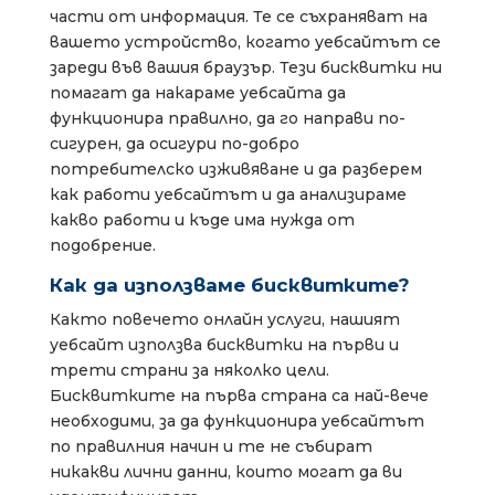
части от информация. Те се съхраняват на
вашето устройство, когато уебсайтът се
зареди във вашия браузър. Тези бисквитки ни
помагат да накараме уебсайта да
функционира правилно, да го направи по-
сигурен, да осигури по-добро
потребителско изживяване и да разберем
как работи уебсайтът и да анализираме
какво работи и къде има нужда от
подобрение.
Как да използваме бисквитките?
Както повечето онлайн услуги, нашият
уебсайт използва бисквитки на първи и
трети страни за няколко цели.
Бисквитките на първа страна са най-вече
необходими, за да функционира уебсайтът
по правилния начин и те не събират
никакви лични данни, които могат да ви