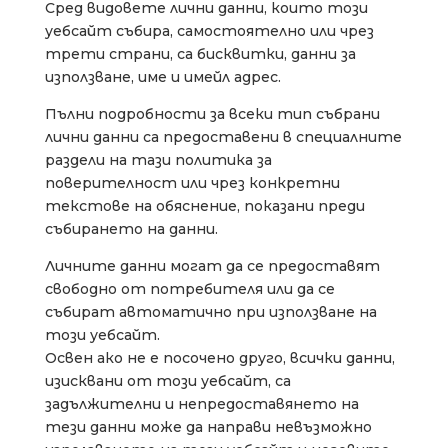
Сред видовете лични данни, които този
уебсайт събира, самостоятелно или чрез
трети страни, са бисквитки, данни за
използване, име и имейл адрес.
Пълни подробности за всеки тип събрани
лични данни са предоставени в специалните
раздели на тази политика за
поверителност или чрез конкретни
текстове на обяснение, показани преди
събирането на данни.
Личните данни могат да се предоставят
свободно от потребителя или да се
събират автоматично при използване на
този уебсайт.
Освен ако не е посочено друго, всички данни,
изисквани от този уебсайт, са
задължителни и непредоставянето на
тези данни може да направи невъзможно