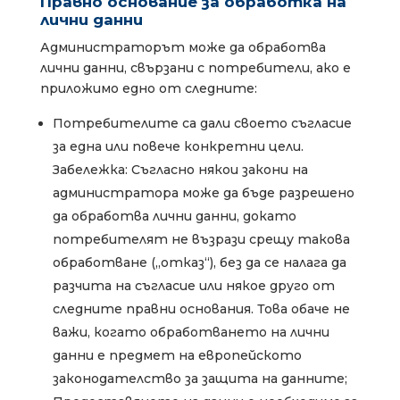
Правно основание за обработка на
лични данни
Администраторът може да обработва
лични данни, свързани с потребители, ако е
приложимо едно от следните:
Потребителите са дали своето съгласие
за една или повече конкретни цели.
Забележка: Съгласно някои закони на
администратора може да бъде разрешено
да обработва лични данни, докато
потребителят не възрази срещу такова
обработване („отказ“), без да се налага да
разчита на съгласие или някое друго от
следните правни основания. Това обаче не
важи, когато обработването на лични
данни е предмет на европейското
законодателство за защита на данните;