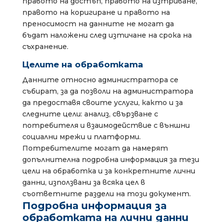
правото на достъп, правото на изтриване,
правото на коригиране и правото на
преносимост на данните не могат да
бъдат наложени след изтичане на срока на
съхранение.
Целите на обработката
Данните относно администратора се
събират, за да позволи на администратора
да предоставя своите услуги, както и за
следните цели: анализ, свързване с
потребителя и взаимодействие с външни
социални мрежи и платформи.
Потребителите могат да намерят
допълнителна подробна информация за тези
цели на обработка и за конкретните лични
данни, използвани за всяка цел в
съответните раздели на този документ.
Подробна информация за
обработката на лични данни