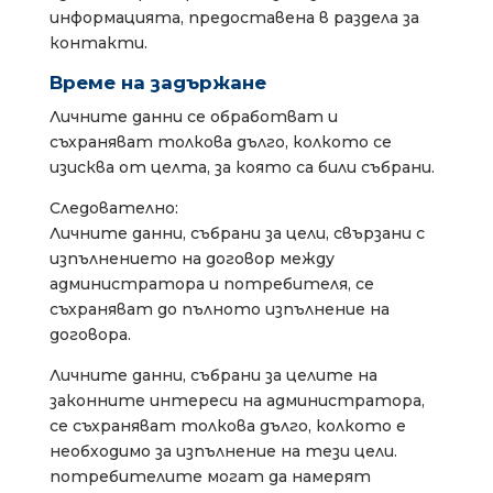
информацията, предоставена в раздела за
контакти.
Време на задържане
Личните данни се обработват и
съхраняват толкова дълго, колкото се
изисква от целта, за която са били събрани.
Следователно:
Личните данни, събрани за цели, свързани с
изпълнението на договор между
администратора и потребителя, се
съхраняват до пълното изпълнение на
договора.
Личните данни, събрани за целите на
законните интереси на администратора,
се съхраняват толкова дълго, колкото е
необходимо за изпълнение на тези цели.
потребителите могат да намерят