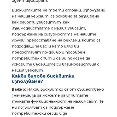
идентифицират.
Бисквитките на трети страни, използвани
на нашия уебсайт, са основно за разбиране
как работи уебсайтът, как
взаимодействате с нашия уебсайт,
поддържане на сигурността на нашите
услуги, предоставяне на реклами, които са
подходящи за вас, и като цяло ви
предоставят по-добър и подобрен
потребител опит и да ви помогне да
ускорите бъдещите си взаимодействия с
нашия уебсайт.
Какви видове бисквитки
използваме?
Важно:
Някои бисквитки са от съществено
значение, за да можете да изпитате
пълната функционалност на нашия сайт. Те
ни позволяват да поддържаме
потребителски сесии и да