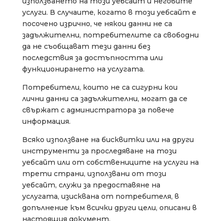
използването на този уебсайт и неговите
услуги. В случаите, когато в този уебсайт е
посочено изрично, че някои данни не са
задължителни, потребителите са свободни
да не съобщават тези данни без
последствия за достъпността или
функционирането на услугата.
Потребители, които не са сигурни кои
лични данни са задължителни, могат да се
свържат с администратора за повече
информация.
Всяко използване на бисквитки или на други
инструменти за проследяване на този
уебсайт или от собствениците на услуги на
трети страни, използвани от този
уебсайт, служи за предоставяне на
услугата, изисквана от потребителя, в
допълнение към всички други цели, описани в
настоящия документ.