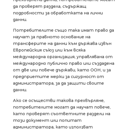
да проверят раздела, съдържащ
подробности за обработката на лични
данни.
Потребителите също така имат право да
научат за правното основание на
трансферите на данни към държава извън
Европейския съюз или към всяка
международна организация, управлявана от
международно публично право или създадена
от две или повече държави, като ООН, и за
предприетите мерки за сигурност от
администратора, за да защити своите
данни.
Ако се осъществи такова прехвърляне,
потребителите могат да научат повече,
като проверят съответните раздели на
този документ или попитат
администратора, като използват