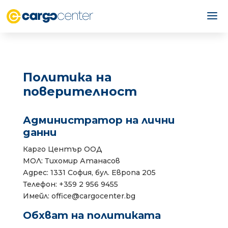
Политика на
поверителност
Администратор на лични
данни
Карго Център ООД
МОЛ: Тихомир Атанасов
Адрес: 1331 София, бул. Европа 205
Телефон: +359 2 956 9455
Имейл:
o
eciff
grac@
tneco
gb.re
Обхват на политиката