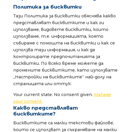
Политика за бисквитки
Тази Политика за бисквитки обяснява какво
представляват бисквитките и как ги
използваме, видовете бисквитки, които
използваме, т.е. информацията, която
събираме с помощта на бисквитки и как се
използва тази информация, и как да
контролирате предпочитанията за
бисквитки. По всяко време можете да
промените бисквитките, като използвате
„Настройки на бисквитките“ най-долу на
страницата или оттук:
Your current state: No consent given.
Manage
your consent.
Какво представляват
бисквитките?
Бисквитките са малки текстови файлове,
които се използват за съхраняване на малки