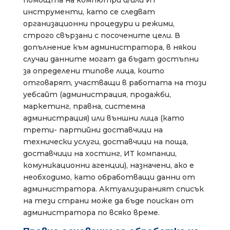
помощта на компютри и/или ИТ
инструменти, като се следват
организационни процедури и режими,
строго свързани с посочените цели. В
допълнение към администратора, в някои
случаи данните могат да бъдат достъпни
за определени типове лица, които
отговарят, участващи в работата на този
уебсайт (администрация, продажби,
маркетинг, правна, системна
администрация) или външни лица (като
трети- партийни доставчици на
технически услуги, доставчици на поща,
доставчици на хостинг, ИТ компании,
комуникационни агенции), назначени, ако е
необходимо, като обработващи данни от
администратора. Актуализираният списък
на тези страни може да бъде поискан от
администратора по всяко време.